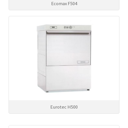
Ecomax F504
Eurotec H500